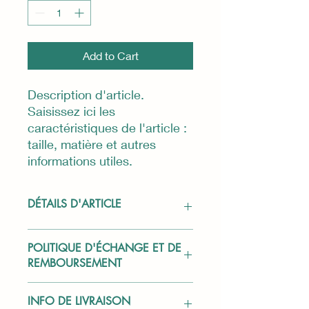
Add to Cart
Description d'article. 
Saisissez ici les 
caractéristiques de l'article : 
taille, matière et autres 
informations utiles.
DÉTAILS D'ARTICLE
Détails d'article. Saisissez ici les
POLITIQUE D'ÉCHANGE ET DE
caractéristiques de l'article : taille,
REMBOURSEMENT
matière et autres détails utiles. Cet
emplacement est idéal pour expliquer
Politique d'échange et de
les avantages de cet article à vos
INFO DE LIVRAISON
remboursement. Informez vos
clients.